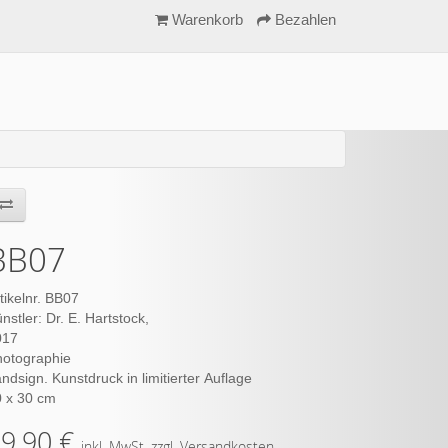
Warenkorb
Bezahlen
BB07
tikelnr. BB07
nstler: Dr. E. Hartstock,
9,90 €
inkl. MwSt. zzgl. Versandkosten